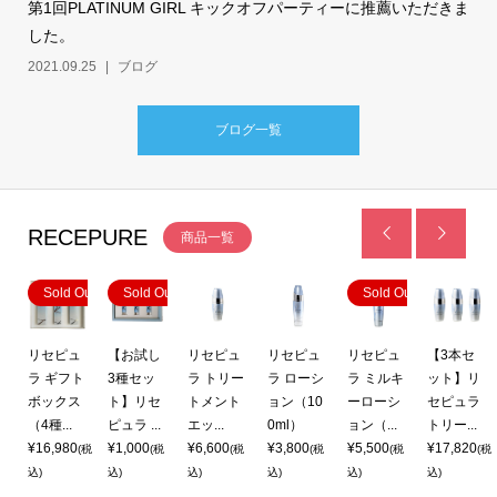
第1回PLATINUM GIRL キックオフパーティーに推薦いただきま
した。
2021.09.25
ブログ
ブログ一覧
RECEPURE


商品一覧
Out
Sold Out
Sold Out
Sold Out
リセピュ
【お試し
リセピュ
リセピュ
リセピュ
【3本セ
リ
ラ ギフト
3種セッ
ラ トリー
ラ ローシ
ラ ミルキ
ット】リ
ラ
ボックス
ト】リセ
トメント
ョン（10
ーローシ
セピュラ
ズ
（4種...
ピュラ ...
エッ...
0ml）
ョン（...
トリー...
¥16,980
¥1,000
¥6,600
¥3,800
¥5,500
¥17,820
(税
(税
(税
(税
(税
(税
(税
込)
込)
込)
込)
込)
込)