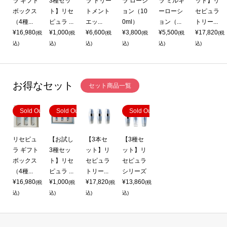
リ
ラ ギフト
3種セッ
ラ トリー
ラ ローシ
ラ ミルキ
ット】リ
ラ
ボックス
ト】リセ
トメント
ョン（10
ーローシ
セピュラ
ズ
（4種...
ピュラ ...
エッ...
0ml）
ョン（...
トリー...
¥16,980
¥1,000
¥6,600
¥3,800
¥5,500
¥17,820
(税
(税
(税
(税
(税
(税
(税
込)
込)
込)
込)
込)
込)
お得なセット
セット商品一覧
Sold Out
Sold Out
Sold Out
リセピュ
【お試し
【3本セ
【3種セ
ラ ギフト
3種セッ
ット】リ
ット】リ
ボックス
ト】リセ
セピュラ
セピュラ
（4種...
ピュラ ...
トリー...
シリーズ
¥16,980
¥1,000
¥17,820
¥13,860
(税
(税
(税
(税
込)
込)
込)
込)