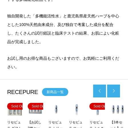
独自開発した「多機能活性水」と鹿児島県産天然ハーブを中心
とした100%天然由来成分、及び独自で考案した成分を配合
し、たくさんの試行錯誤と臨床テストの結果、お肌によい化粧
品が完成しました。
お試し用のお得な商品もございますので、お気軽にご利用くだ
さい。
RECEPURE


新商品一覧
Out
Sold Out
Sold Out
Sold Out
リセピュ
【お試し
リセピュ
リセピュ
リセピュ
【3本セ